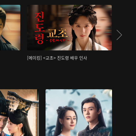
[메이킹] <교초> 진도령 배우 인사
[메이킹]