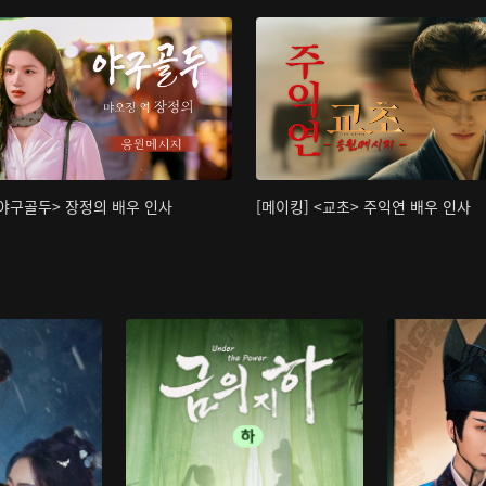
<야구골두> 장정의 배우 인사
[메이킹] <교초> 주익연 배우 인사