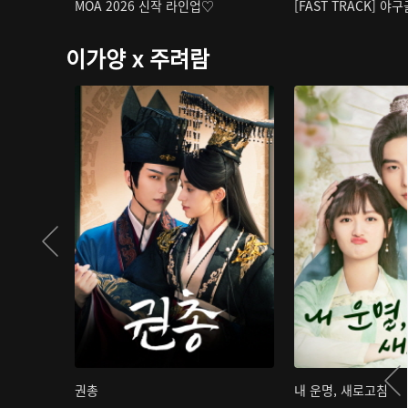
MOA 2026 신작 라인업♡
[FAST TRACK] 야
이가양 x 주려람
권총
내 운명, 새로고침