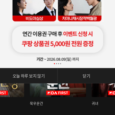
오늘 하루 보지 않기
닫기
묵우운간
귀녀