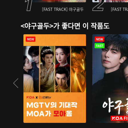
[FAST TRACK] 야구골두
[FAST T
<야구골두>가 좋다면 이 작품도