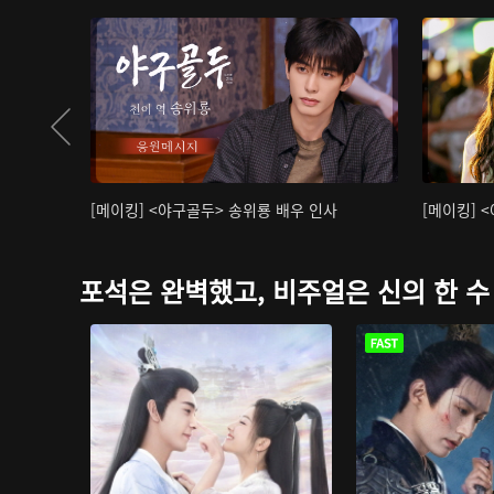
[메이킹] <야구골두> 송위룡 배우 인사
[메이킹] 
포석은 완벽했고, 비주얼은 신의 한 수