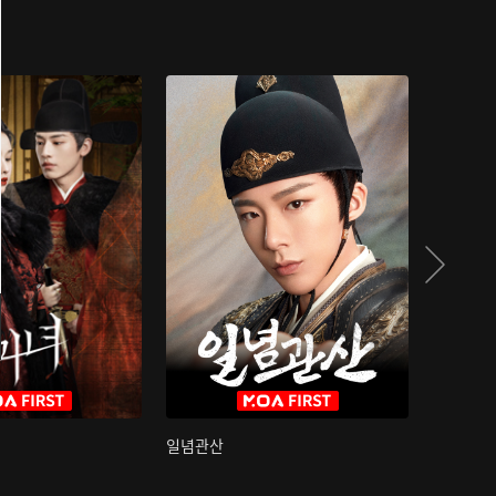
일념관산
국색방화