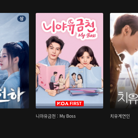
니야유금천 : My Boss
치유계연인