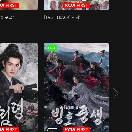
K] 야구골두
[FAST TRACK] 천향
소오강호 