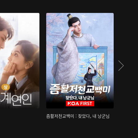
즘활저천교백미 : 찾았다, 내 낭군님
산하침