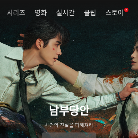
시리즈
영화
실시간
클립
스토어
N
남부당안
사건의 진실을 파헤쳐라