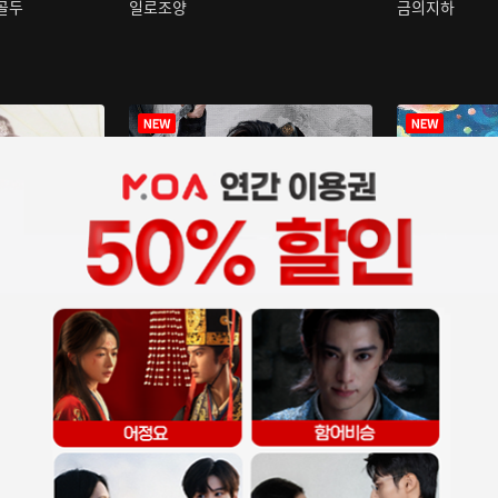
구골두
일로조양
금의지하
장중인
아재저리등니 :