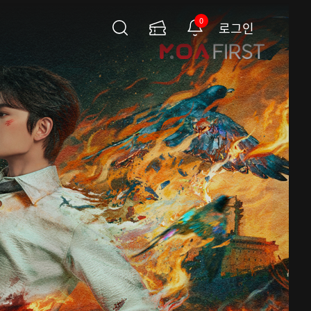
0
로그인
검
이
알
색
용
림
권
페
이
지