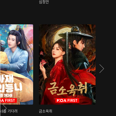
심정안
여과성음유
 너를 기다려
금소옥취
금수택심