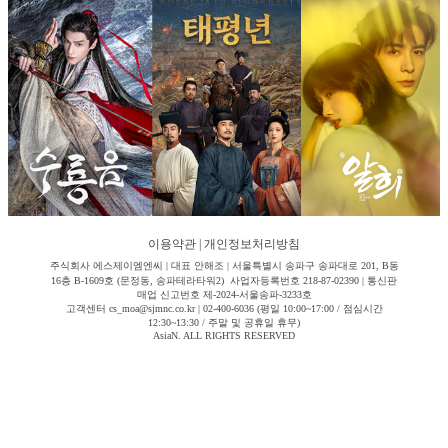
이용약관
|
개인정보처리방침
주식회사 에스제이엠엔씨 | 대표 안해조 | 서울특별시 송파구 송파대로 201, B동
16층 B-1609호 (문정동, 송파테라타워2) 사업자등록번호 218-87-02390 | 통신판
매업 신고번호 제-2024-서울송파-3233호
고객센터 cs_moa@sjmnc.co.kr | 02-400-6036 (평일 10:00~17:00 / 점심시간
12:30~13:30 / 주말 및 공휴일 휴무)
AsiaN. ALL RIGHTS RESERVED