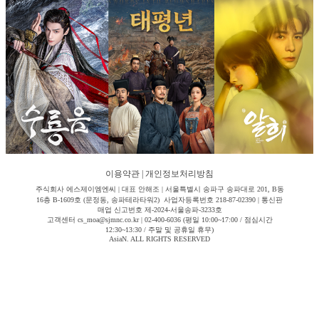
이용약관
|
개인정보처리방침
주식회사 에스제이엠엔씨 | 대표 안해조 | 서울특별시 송파구 송파대로 201, B동
16층 B-1609호 (문정동, 송파테라타워2) 사업자등록번호 218-87-02390 | 통신판
매업 신고번호 제-2024-서울송파-3233호
고객센터 cs_moa@sjmnc.co.kr | 02-400-6036 (평일 10:00~17:00 / 점심시간
12:30~13:30 / 주말 및 공휴일 휴무)
AsiaN. ALL RIGHTS RESERVED