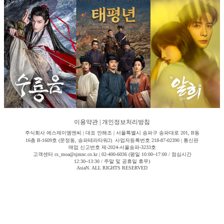
이용약관
|
개인정보처리방침
주식회사 에스제이엠엔씨 | 대표 안해조 | 서울특별시 송파구 송파대로 201, B동
16층 B-1609호 (문정동, 송파테라타워2) 사업자등록번호 218-87-02390 | 통신판
매업 신고번호 제-2024-서울송파-3233호
고객센터 cs_moa@sjmnc.co.kr | 02-400-6036 (평일 10:00~17:00 / 점심시간
12:30~13:30 / 주말 및 공휴일 휴무)
AsiaN. ALL RIGHTS RESERVED