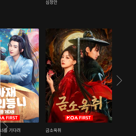
심정안
여과성음유
 너를 기다려
금소옥취
금수택심