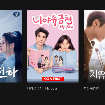
니야유금천 : My Boss
치유계연인