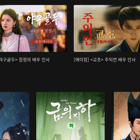
<야구골두> 장정의 배우 인사
[메이킹] <교초> 주익연 배우 인사