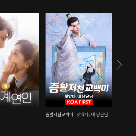
즘활저천교백미 : 찾았다, 내 낭군님
산하침