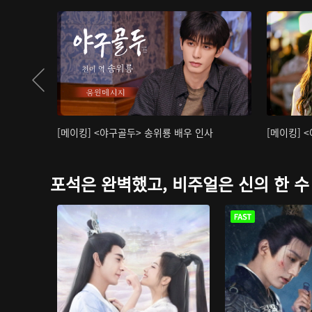
[메이킹] <야구골두> 송위룡 배우 인사
[메이킹] 
포석은 완벽했고, 비주얼은 신의 한 수