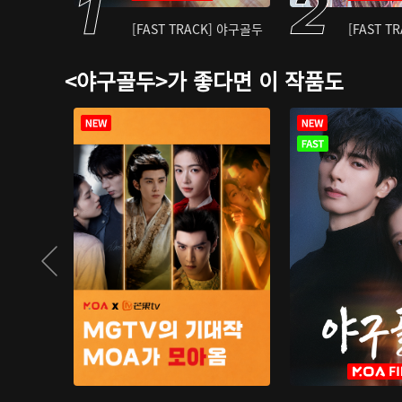
[FAST TRACK] 야구골두
[FAST T
<야구골두>가 좋다면 이 작품도