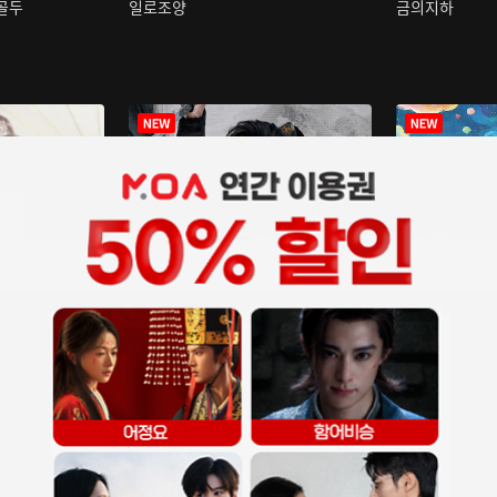
구골두
일로조양
금의지하
장중인
아재저리등니 :