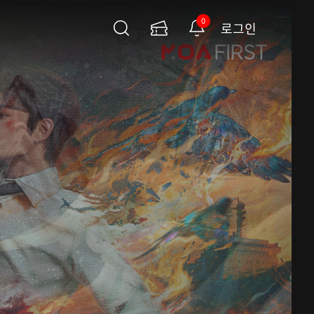
0
로그인
검
이
알
색
용
림
권
페
이
지