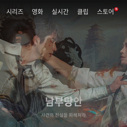
시리즈
영화
실시간
클립
스토어
N
남부당안
사건의 진실을 파헤쳐라