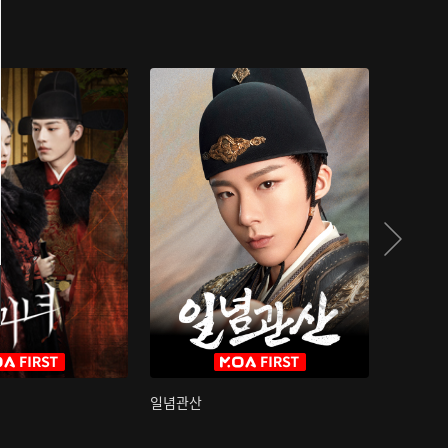
일념관산
국색방화