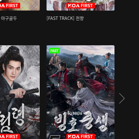
K] 야구골두
[FAST TRACK] 천향
소오강호 