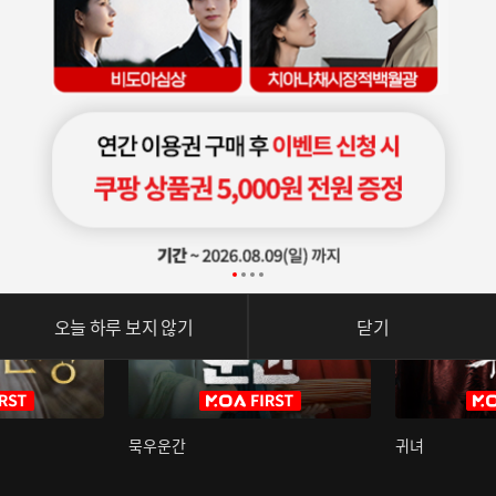
오늘 하루 보지 않기
닫기
묵우운간
귀녀