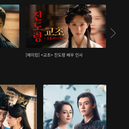
[메이킹] <교초> 진도령 배우 인사
[메이킹]