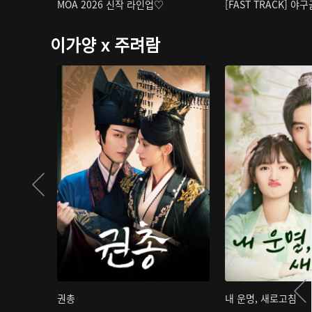
MOA 2026 신작 라인업♡
[FAST TRACK] 야
이가양 x 주려람
권총
내 운명, 새로고침