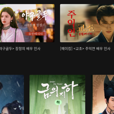
<야구골두> 장정의 배우 인사
[메이킹] <교초> 주익연 배우 인사