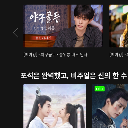
[메이킹] <야구골두> 송위룡 배우 인사
[메이킹] 
포석은 완벽했고, 비주얼은 신의 한 수