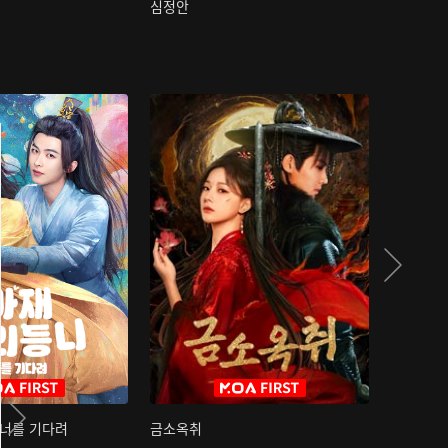
심정안
여과성음유
 너를 기다려
금소옥취
금수택심