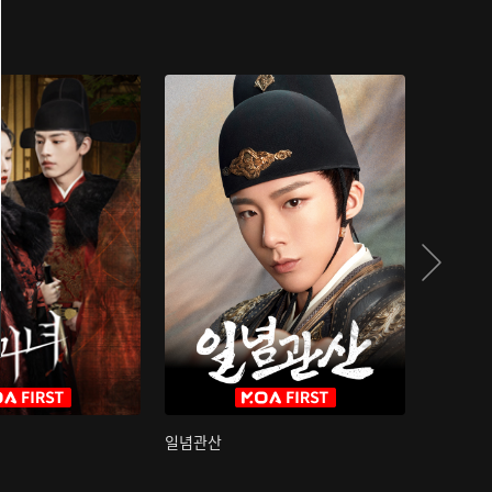
일념관산
국색방화