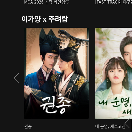
MOA 2026 신작 라인업♡
[FAST TRACK] 야
이가양 x 주려람
권총
내 운명, 새로고침