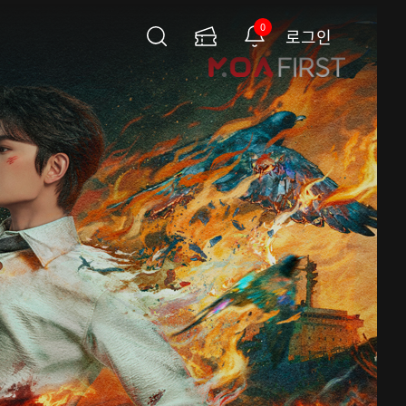
0
로그인
검
이
알
색
용
림
권
페
이
지