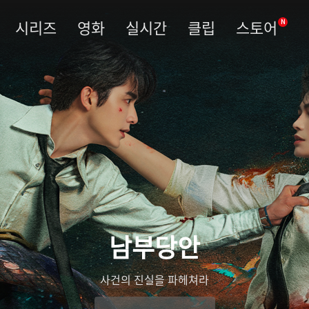
시리즈
영화
실시간
클립
스토어
N
남부당안
사건의 진실을 파헤쳐라