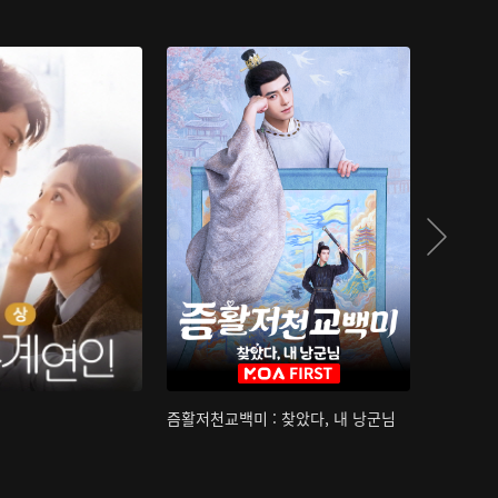
즘활저천교백미 : 찾았다, 내 낭군님
산하침