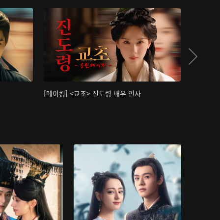
[메이킹] <교초> 진도령 배우 인사
[메이킹]