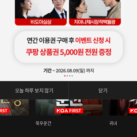
오늘 하루 보지 않기
닫기
묵우운간
귀녀