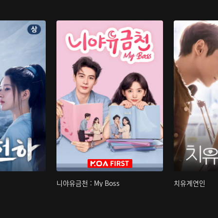
니야유금천 : My Boss
치유계연인