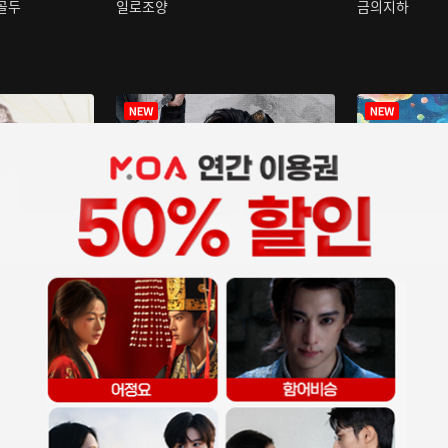
구골두
일로조양
금의지하
장중인
아재저리등니 :