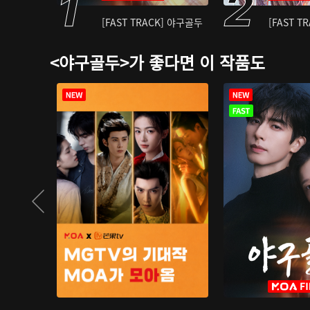
[FAST TRACK] 야구골두
[FAST T
<야구골두>가 좋다면 이 작품도