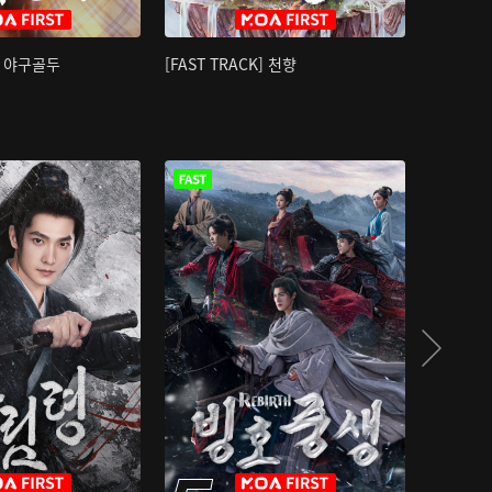
K] 야구골두
[FAST TRACK] 천향
소오강호 