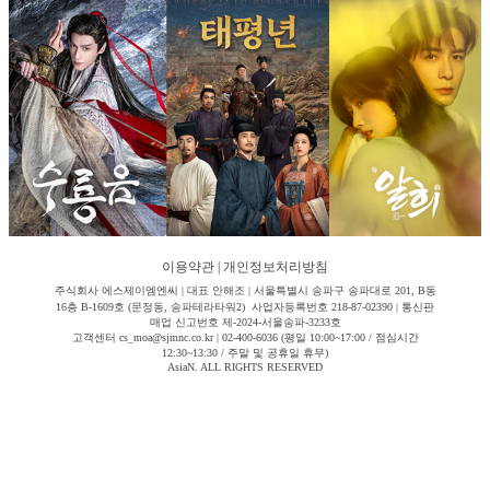
이용약관
|
개인정보처리방침
주식회사 에스제이엠엔씨 | 대표 안해조 | 서울특별시 송파구 송파대로 201, B동
16층 B-1609호 (문정동, 송파테라타워2) 사업자등록번호 218-87-02390 | 통신판
매업 신고번호 제-2024-서울송파-3233호
고객센터 cs_moa@sjmnc.co.kr | 02-400-6036 (평일 10:00~17:00 / 점심시간
12:30~13:30 / 주말 및 공휴일 휴무)
AsiaN. ALL RIGHTS RESERVED