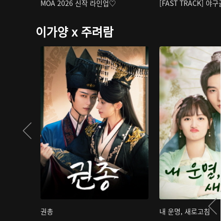
MOA 2026 신작 라인업♡
[FAST TRACK] 야
이가양 x 주려람
권총
내 운명, 새로고침