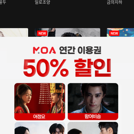
구골두
일로조양
금의지하
장중인
아재저리등니 :