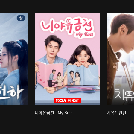
니야유금천 : My Boss
치유계연인