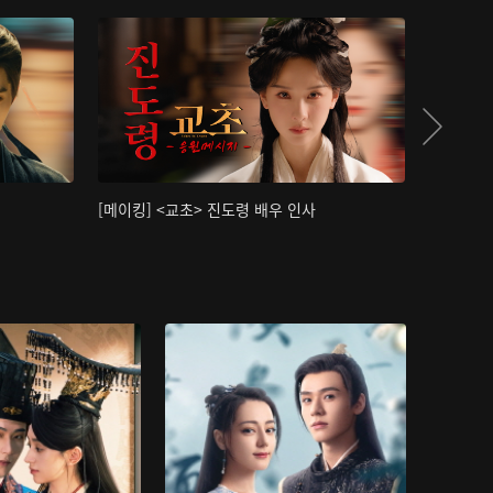
[메이킹] <교초> 진도령 배우 인사
[메이킹]