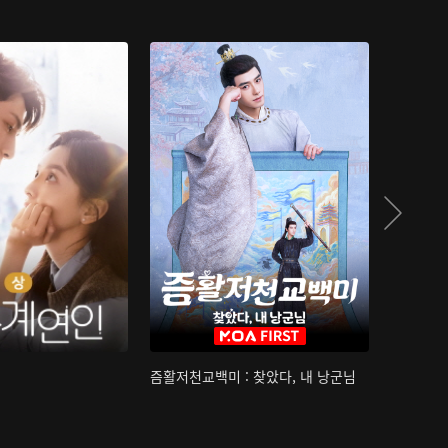
즘활저천교백미 : 찾았다, 내 낭군님
산하침