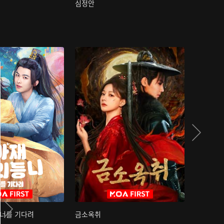
심정안
여과성음유
 너를 기다려
금소옥취
금수택심