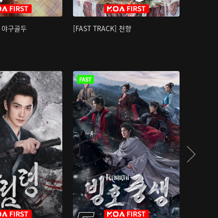
K] 야구골두
[FAST TRACK] 천향
소오강호 