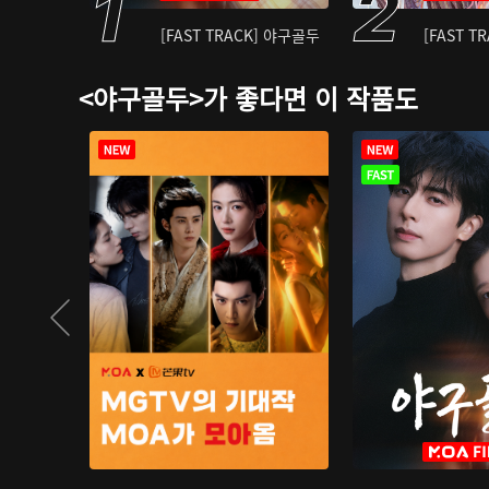
[FAST TRACK] 야구골두
[FAST T
<야구골두>가 좋다면 이 작품도