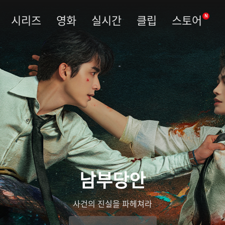
시리즈
영화
실시간
클립
스토어
N
남부당안
사건의 진실을 파헤쳐라