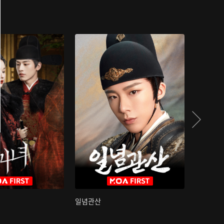
일념관산
국색방화