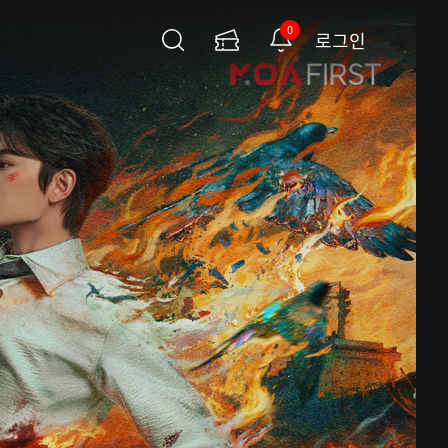
0
로그인
검
이
알
색
용
림
권
페
이
지