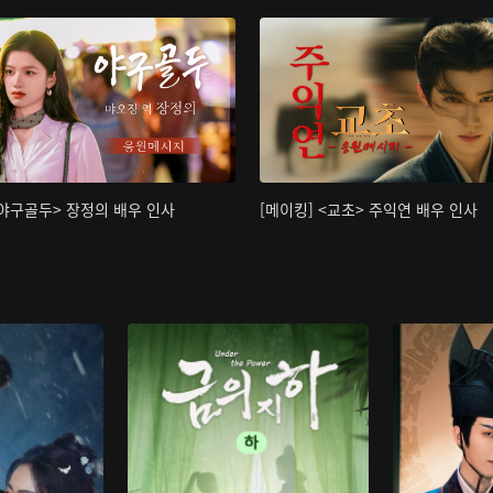
<야구골두> 장정의 배우 인사
[메이킹] <교초> 주익연 배우 인사