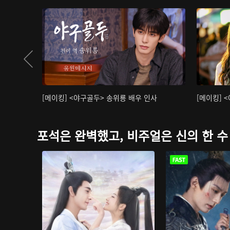
[메이킹] <야구골두> 송위룡 배우 인사
[메이킹] 
포석은 완벽했고, 비주얼은 신의 한 수