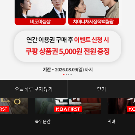
오늘 하루 보지 않기
닫기
묵우운간
귀녀