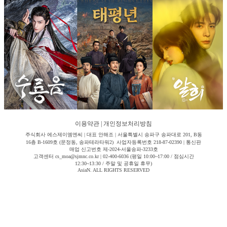
이용약관
|
개인정보처리방침
주식회사 에스제이엠엔씨 | 대표 안해조 | 서울특별시 송파구 송파대로 201, B동
16층 B-1609호 (문정동, 송파테라타워2) 사업자등록번호 218-87-02390 | 통신판
매업 신고번호 제-2024-서울송파-3233호
고객센터 cs_moa@sjmnc.co.kr | 02-400-6036 (평일 10:00~17:00 / 점심시간
12:30~13:30 / 주말 및 공휴일 휴무)
AsiaN. ALL RIGHTS RESERVED