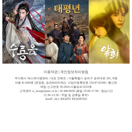
이용약관
|
개인정보처리방침
주식회사 에스제이엠엔씨 | 대표 안해조 | 서울특별시 송파구 송파대로 201, B동
16층 B-1609호 (문정동, 송파테라타워2) 사업자등록번호 218-87-02390 | 통신판
매업 신고번호 제-2024-서울송파-3233호
고객센터 cs_moa@sjmnc.co.kr | 02-400-6036 (평일 10:00~17:00 / 점심시간
12:30~13:30 / 주말 및 공휴일 휴무)
AsiaN. ALL RIGHTS RESERVED