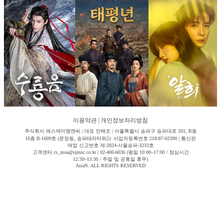
이용약관
|
개인정보처리방침
주식회사 에스제이엠엔씨 | 대표 안해조 | 서울특별시 송파구 송파대로 201, B동
16층 B-1609호 (문정동, 송파테라타워2) 사업자등록번호 218-87-02390 | 통신판
매업 신고번호 제-2024-서울송파-3233호
고객센터 cs_moa@sjmnc.co.kr | 02-400-6036 (평일 10:00~17:00 / 점심시간
12:30~13:30 / 주말 및 공휴일 휴무)
AsiaN. ALL RIGHTS RESERVED