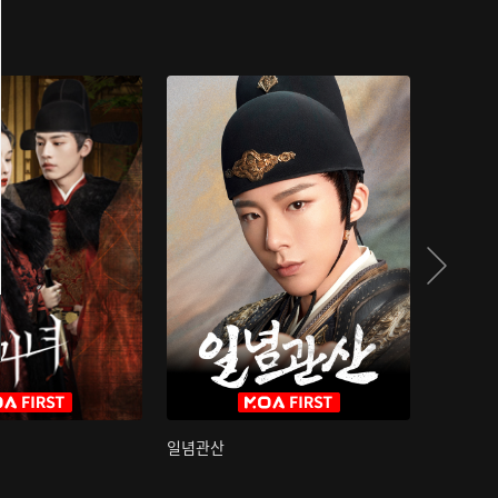
일념관산
국색방화