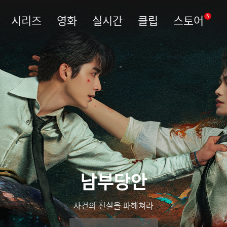
시리즈
영화
실시간
클립
스토어
N
남부당안
사건의 진실을 파헤쳐라