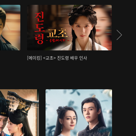
[메이킹] <교초> 진도령 배우 인사
[메이킹]