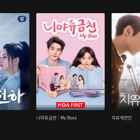
니야유금천 : My Boss
치유계연인