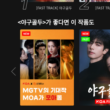
[FAST TRACK] 야구골두
[FAST T
<야구골두>가 좋다면 이 작품도