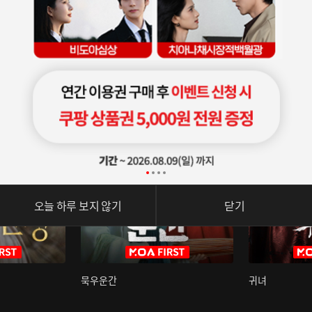
오늘 하루 보지 않기
닫기
묵우운간
귀녀