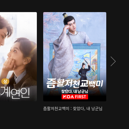
즘활저천교백미 : 찾았다, 내 낭군님
산하침