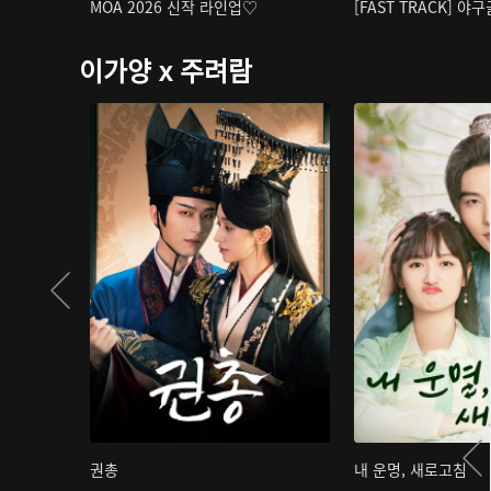
MOA 2026 신작 라인업♡
[FAST TRACK] 야
이가양 x 주려람
권총
내 운명, 새로고침