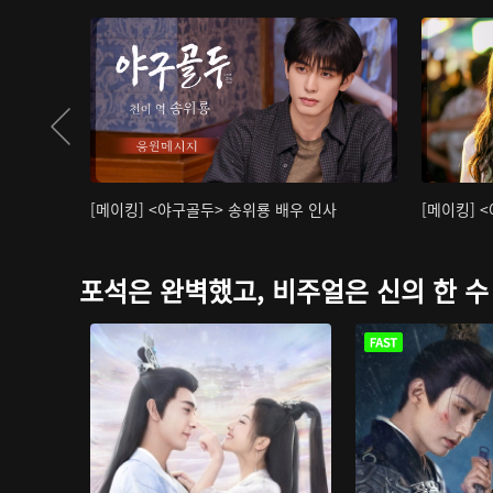
[메이킹] <야구골두> 송위룡 배우 인사
[메이킹] 
포석은 완벽했고, 비주얼은 신의 한 수