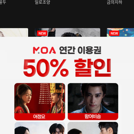
구골두
일로조양
금의지하
장중인
아재저리등니 :