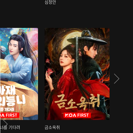
심정안
여과성음유
 너를 기다려
금소옥취
금수택심