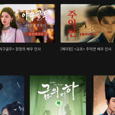
<야구골두> 장정의 배우 인사
[메이킹] <교초> 주익연 배우 인사