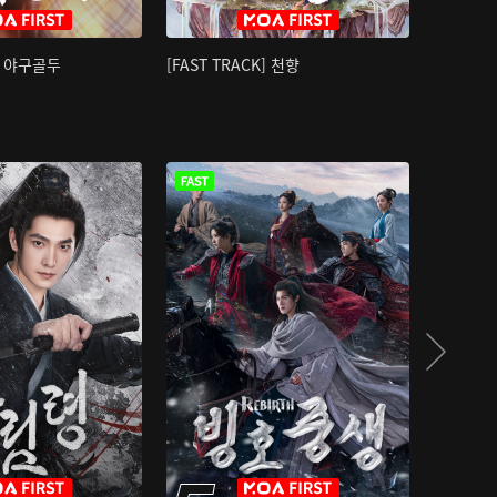
K] 야구골두
[FAST TRACK] 천향
소오강호 