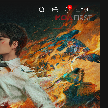
0
로그인
검
이
알
색
용
림
권
페
이
지