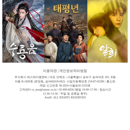
이용약관
|
개인정보처리방침
주식회사 에스제이엠엔씨 | 대표 안해조 | 서울특별시 송파구 송파대로 201, B동
16층 B-1609호 (문정동, 송파테라타워2) 사업자등록번호 218-87-02390 | 통신판
매업 신고번호 제-2024-서울송파-3233호
고객센터 cs_moa@sjmnc.co.kr | 02-400-6036 (평일 10:00~17:00 / 점심시간
12:30~13:30 / 주말 및 공휴일 휴무)
AsiaN. ALL RIGHTS RESERVED