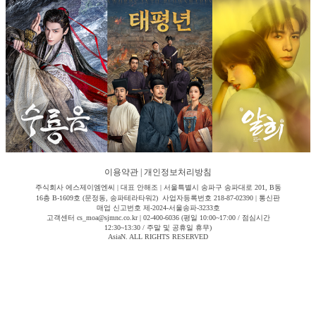
이용약관
|
개인정보처리방침
주식회사 에스제이엠엔씨 | 대표 안해조 | 서울특별시 송파구 송파대로 201, B동
16층 B-1609호 (문정동, 송파테라타워2) 사업자등록번호 218-87-02390 | 통신판
매업 신고번호 제-2024-서울송파-3233호
고객센터 cs_moa@sjmnc.co.kr | 02-400-6036 (평일 10:00~17:00 / 점심시간
12:30~13:30 / 주말 및 공휴일 휴무)
AsiaN. ALL RIGHTS RESERVED