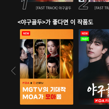
[FAST TRACK] 야구골두
[FAST T
<야구골두>가 좋다면 이 작품도