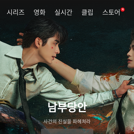
시리즈
영화
실시간
클립
스토어
N
남부당안
사건의 진실을 파헤쳐라