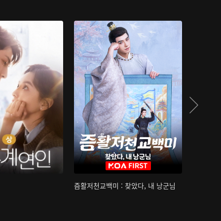
즘활저천교백미 : 찾았다, 내 낭군님
산하침