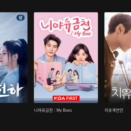
니야유금천 : My Boss
치유계연인