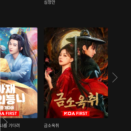
심정안
여과성음유
 너를 기다려
금소옥취
금수택심