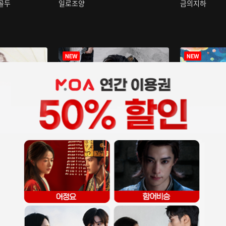
구골두
일로조양
금의지하
장중인
아재저리등니 :