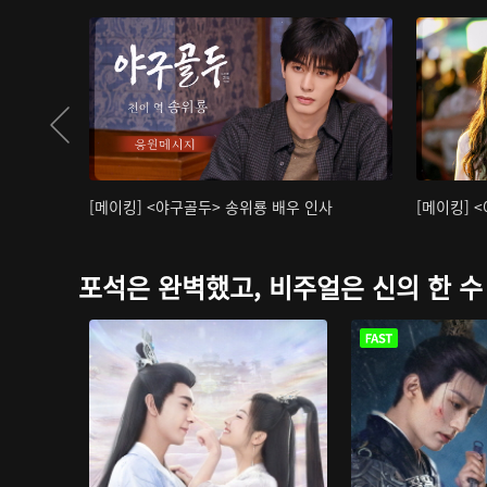
[메이킹] <야구골두> 송위룡 배우 인사
[메이킹] 
포석은 완벽했고, 비주얼은 신의 한 수