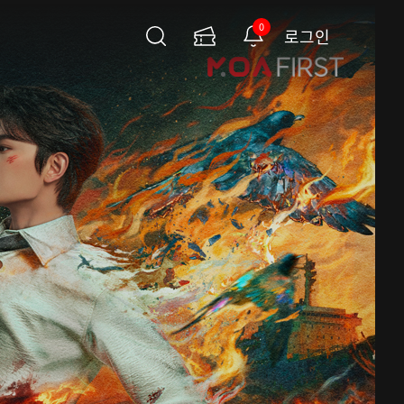
0
로그인
검
이
알
색
용
림
권
페
이
지