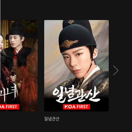
일념관산
국색방화