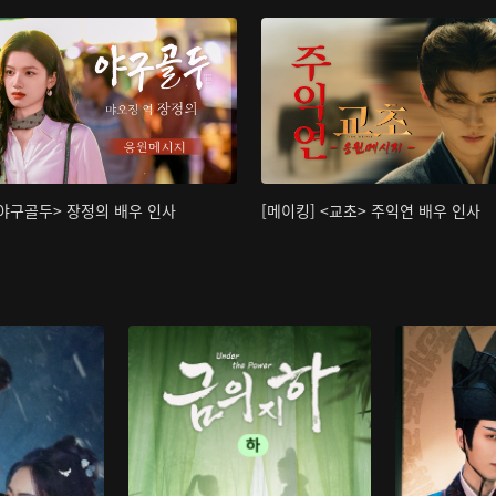
<야구골두> 장정의 배우 인사
[메이킹] <교초> 주익연 배우 인사