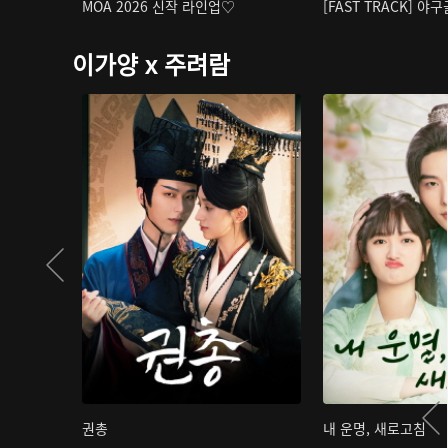
MOA 2026 신작 라인업♡
[FAST TRACK] 야
이가양 x 주려람
권총
내 운명, 새로고침