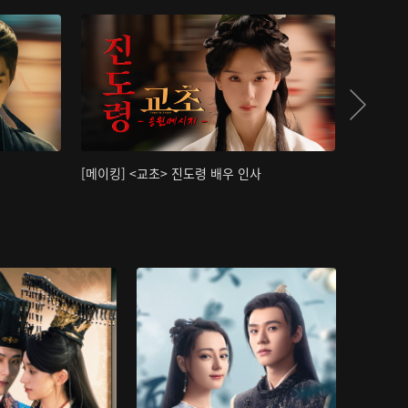
[메이킹] <교초> 진도령 배우 인사
[메이킹]