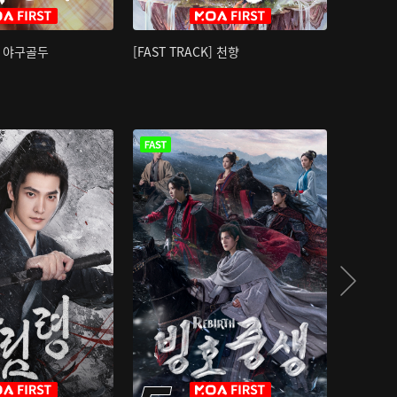
K] 야구골두
[FAST TRACK] 천향
소오강호 