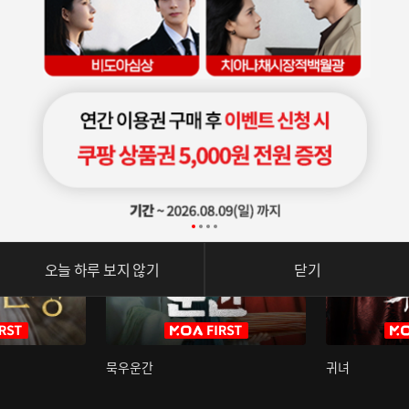
오늘 하루 보지 않기
닫기
묵우운간
귀녀