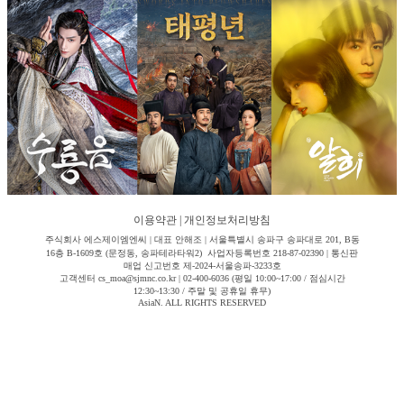
이용약관
|
개인정보처리방침
주식회사 에스제이엠엔씨 | 대표 안해조 | 서울특별시 송파구 송파대로 201, B동
16층 B-1609호 (문정동, 송파테라타워2) 사업자등록번호 218-87-02390 | 통신판
매업 신고번호 제-2024-서울송파-3233호
고객센터 cs_moa@sjmnc.co.kr | 02-400-6036 (평일 10:00~17:00 / 점심시간
12:30~13:30 / 주말 및 공휴일 휴무)
AsiaN. ALL RIGHTS RESERVED