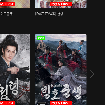
K] 야구골두
[FAST TRACK] 천향
소오강호 