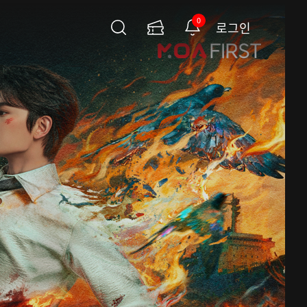
0
로그인
검
이
알
색
용
림
권
페
이
지