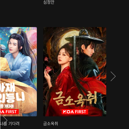
심정안
여과성음유
 너를 기다려
금소옥취
금수택심