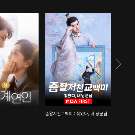
즘활저천교백미 : 찾았다, 내 낭군님
산하침