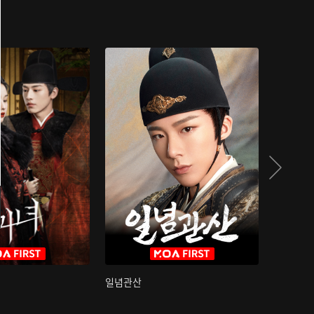
일념관산
국색방화