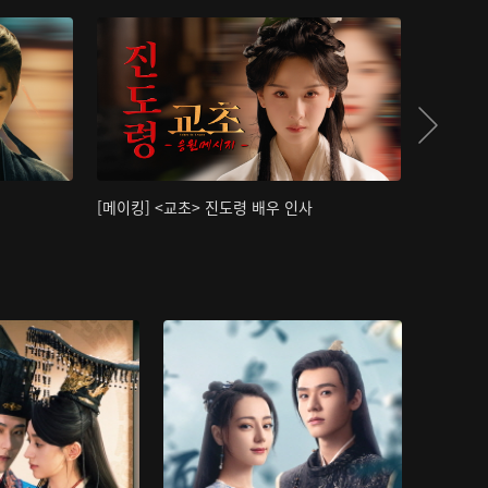
[메이킹] <교초> 진도령 배우 인사
[메이킹]