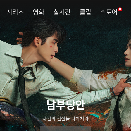
시리즈
영화
실시간
클립
스토어
N
남부당안
사건의 진실을 파헤쳐라