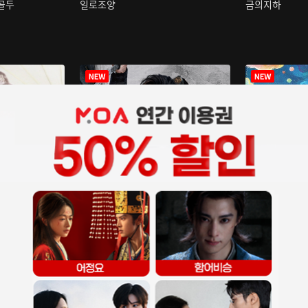
구골두
일로조양
금의지하
장중인
아재저리등니 :