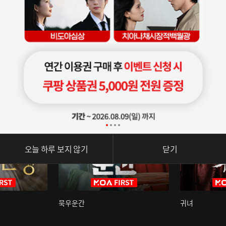
오늘 하루 보지 않기
닫기
묵우운간
귀녀