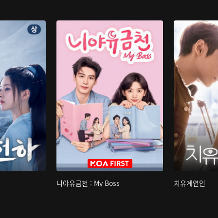
니야유금천 : My Boss
치유계연인