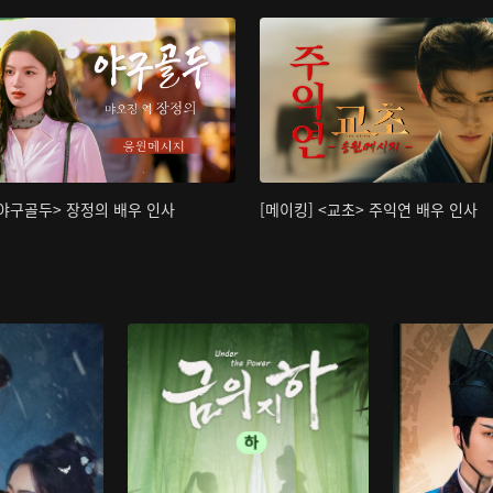
<야구골두> 장정의 배우 인사
[메이킹] <교초> 주익연 배우 인사