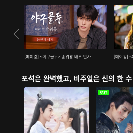
[메이킹] <야구골두> 송위룡 배우 인사
[메이킹] 
포석은 완벽했고, 비주얼은 신의 한 수