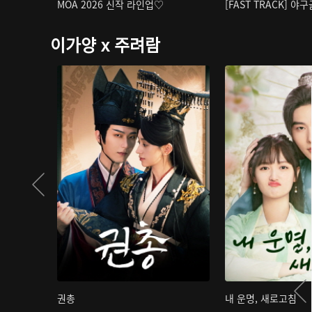
MOA 2026 신작 라인업♡
[FAST TRACK] 야
이가양 x 주려람
권총
내 운명, 새로고침