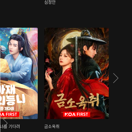
심정안
여과성음유
 너를 기다려
금소옥취
금수택심