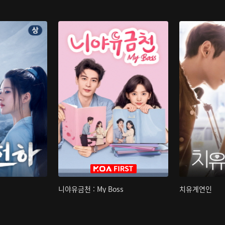
니야유금천 : My Boss
치유계연인