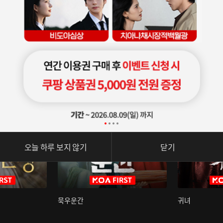
오늘 하루 보지 않기
닫기
묵우운간
귀녀