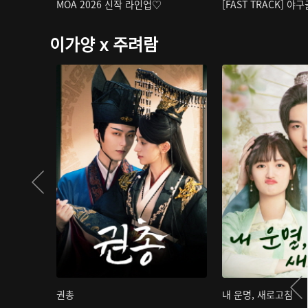
MOA 2026 신작 라인업♡
[FAST TRACK] 야
이가양 x 주려람
권총
내 운명, 새로고침