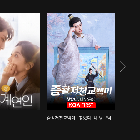
즘활저천교백미 : 찾았다, 내 낭군님
산하침