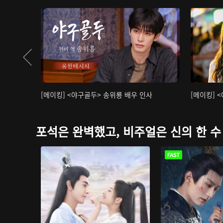
[메이킹] <야구골두> 송위룡 배우 인사
[메이킹] 
포석은 완벽했고, 비주얼은 신의 한 수