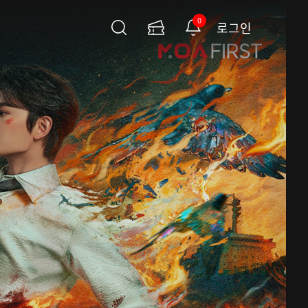
0
로그인
검
이
알
색
용
림
권
페
이
지