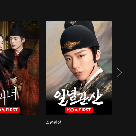
일념관산
국색방화