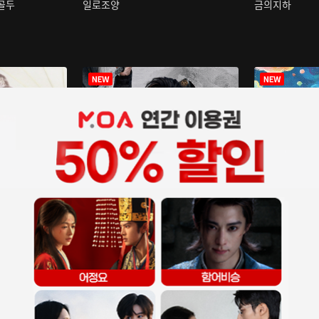
구골두
일로조양
금의지하
장중인
아재저리등니 :