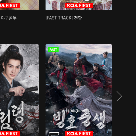
K] 야구골두
[FAST TRACK] 천향
소오강호 