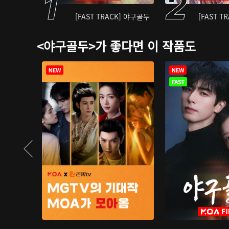
[FAST TRACK] 야구골두
[FAST T
<야구골두>가 좋다면 이 작품도