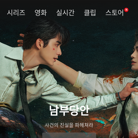
시리즈
영화
실시간
클립
스토어
N
남부당안
사건의 진실을 파헤쳐라