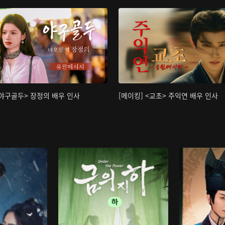
<야구골두> 장정의 배우 인사
[메이킹] <교초> 주익연 배우 인사