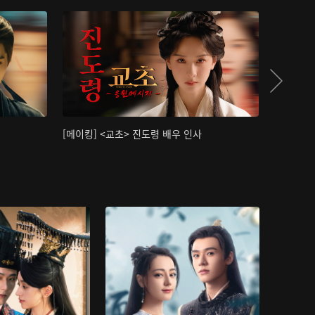
[메이킹] <교초> 진도령 배우 인사
[메이킹]