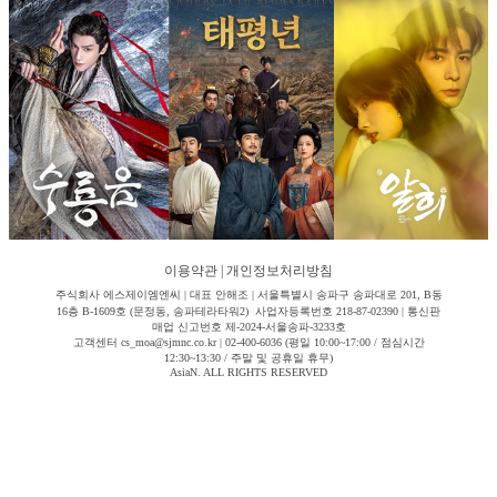
이용약관
|
개인정보처리방침
주식회사 에스제이엠엔씨 | 대표 안해조 | 서울특별시 송파구 송파대로 201, B동
16층 B-1609호 (문정동, 송파테라타워2) 사업자등록번호 218-87-02390 | 통신판
매업 신고번호 제-2024-서울송파-3233호
고객센터 cs_moa@sjmnc.co.kr | 02-400-6036 (평일 10:00~17:00 / 점심시간
12:30~13:30 / 주말 및 공휴일 휴무)
AsiaN. ALL RIGHTS RESERVED