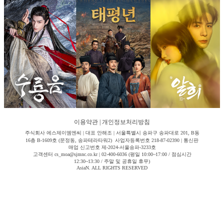
이용약관
|
개인정보처리방침
주식회사 에스제이엠엔씨 | 대표 안해조 | 서울특별시 송파구 송파대로 201, B동
16층 B-1609호 (문정동, 송파테라타워2) 사업자등록번호 218-87-02390 | 통신판
매업 신고번호 제-2024-서울송파-3233호
고객센터 cs_moa@sjmnc.co.kr | 02-400-6036 (평일 10:00~17:00 / 점심시간
12:30~13:30 / 주말 및 공휴일 휴무)
AsiaN. ALL RIGHTS RESERVED