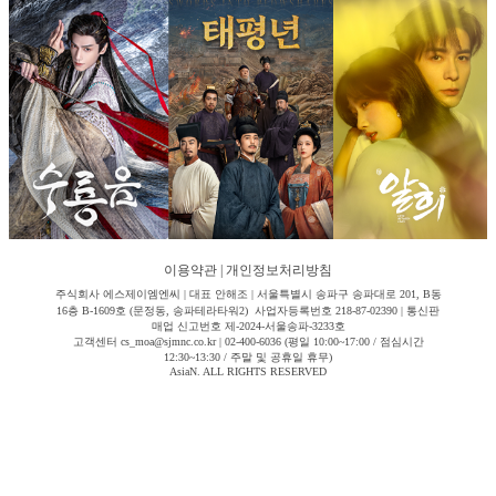
이용약관
|
개인정보처리방침
주식회사 에스제이엠엔씨 | 대표 안해조 | 서울특별시 송파구 송파대로 201, B동
16층 B-1609호 (문정동, 송파테라타워2) 사업자등록번호 218-87-02390 | 통신판
매업 신고번호 제-2024-서울송파-3233호
고객센터 cs_moa@sjmnc.co.kr | 02-400-6036 (평일 10:00~17:00 / 점심시간
12:30~13:30 / 주말 및 공휴일 휴무)
AsiaN. ALL RIGHTS RESERVED