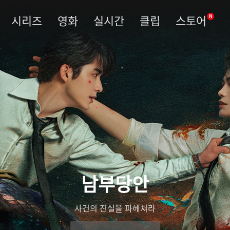
시리즈
영화
실시간
클립
스토어
N
남부당안
사건의 진실을 파헤쳐라