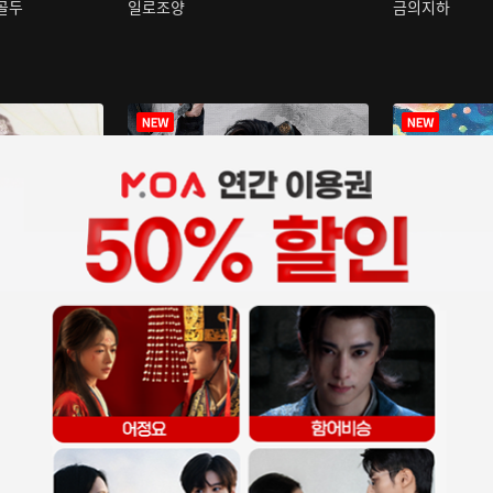
구골두
일로조양
금의지하
장중인
아재저리등니 :