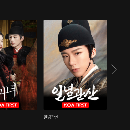
일념관산
국색방화