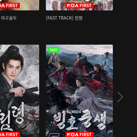
K] 야구골두
[FAST TRACK] 천향
소오강호 