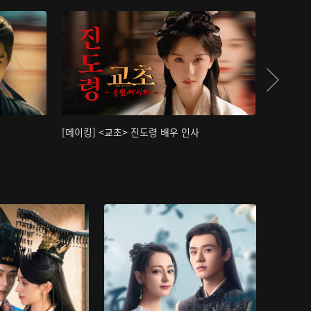
[메이킹] <교초> 진도령 배우 인사
[메이킹]