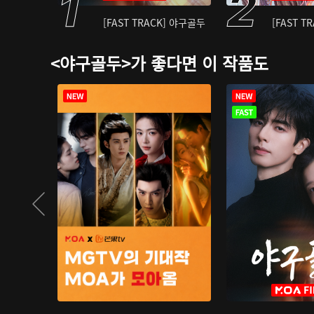
[FAST TRACK] 야구골두
[FAST T
<야구골두>가 좋다면 이 작품도