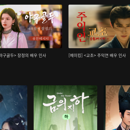
<야구골두> 장정의 배우 인사
[메이킹] <교초> 주익연 배우 인사