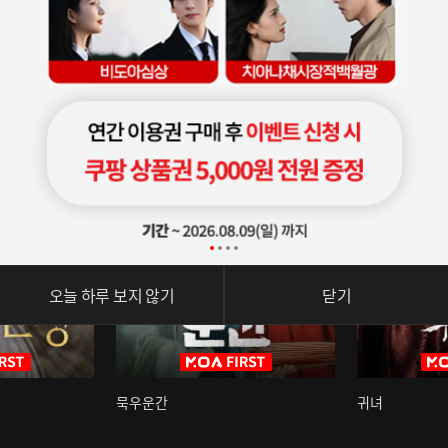
오늘 하루 보지 않기
닫기
묵우운간
귀녀