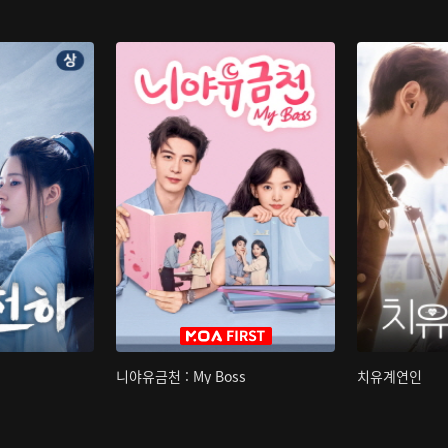
니야유금천 : My Boss
치유계연인