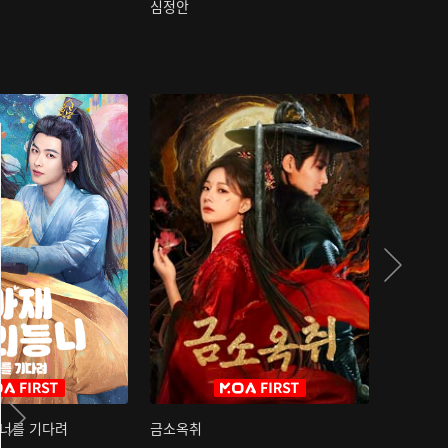
심정안
여과성음유
 너를 기다려
금소옥취
금수택심