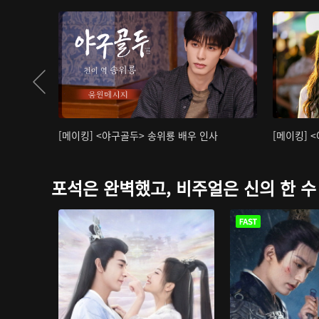
[메이킹] <야구골두> 송위룡 배우 인사
[메이킹] 
포석은 완벽했고, 비주얼은 신의 한 수