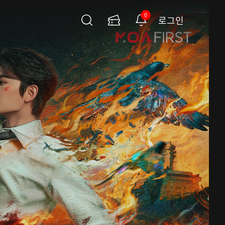
0
로그인
검
이
알
색
용
림
권
페
이
지