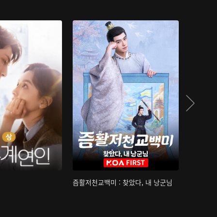
즘활저천교백미 : 찾았다, 내 낭군님
산하침