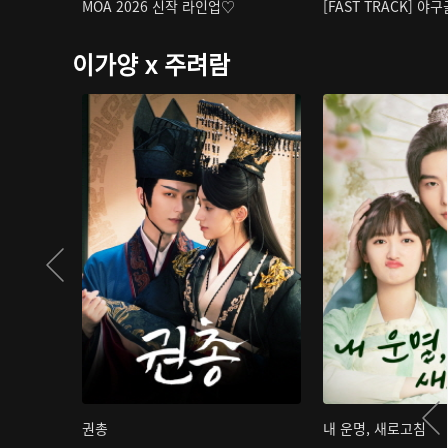
MOA 2026 신작 라인업♡
[FAST TRACK] 야
이가양 x 주려람
권총
내 운명, 새로고침